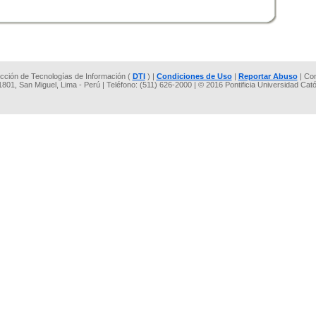
rección de Tecnologías de Información (
DTI
) |
Condiciones de Uso
|
Reportar Abuso
| Co
 1801, San Miguel, Lima - Perú | Teléfono: (511) 626-2000 | © 2016 Pontificia Universidad Cat