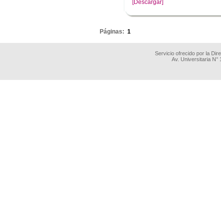
[Descargar]
.
Páginas:
1
Servicio ofrecido por la Di
Av. Universitaria N°