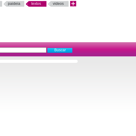
paideia
textos
videos