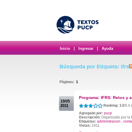
Inicio
|
Ingresar
|
Ayuda
Búsqueda por Etiqueta: ifrs
Páginas:
1
.
Programa: IFRS: Retos y a
19/05
2011
Ranking: 3.0
/5.0
Agregado por:
pucp
Descripción:
Organizado por la F
Etiquetas:
administracion
,
conta
Vistas:
1911