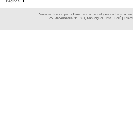
Páginas:
1
Servicio ofrecido por la Dirección de Tecnologías de Información
Av. Universitaria N° 1801, San Miguel, Lima - Perú | Teléf