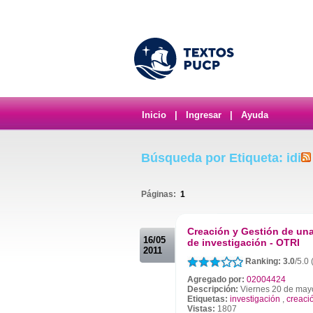
Inicio
|
Ingresar
|
Ayuda
Búsqueda por Etiqueta: idi
Páginas:
1
.
Creación y Gestión de una
16/05
de investigación - OTRI
2011
Ranking: 3.0
/5.0
Agregado por:
02004424
Descripción:
Viernes 20 de may
Etiquetas:
investigación
,
creaci
Vistas:
1807