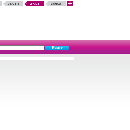
paideia
textos
videos