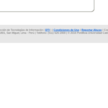
rección de Tecnologías de Información (
DTI
) |
Condiciones de Uso
|
Reportar Abuso
| Co
 1801, San Miguel, Lima - Perú | Teléfono: (511) 626-2000 | © 2016 Pontificia Universidad Cat