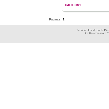
[Descargar]
.
Páginas:
1
Servicio ofrecido por la Di
Av. Universitaria N°