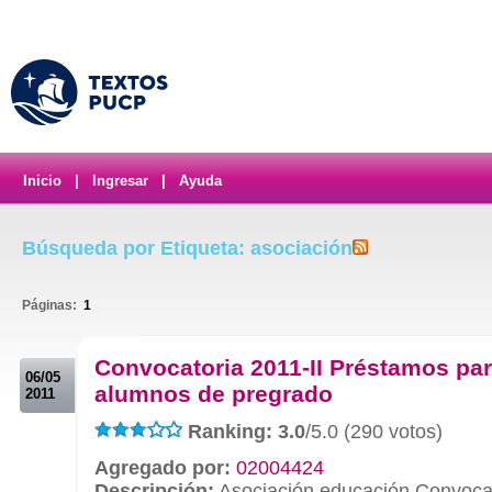
Inicio
|
Ingresar
|
Ayuda
Búsqueda por Etiqueta: asociación
Páginas:
1
.
Convocatoria 2011-II Préstamos pa
06/05
alumnos de pregrado
2011
Ranking: 3.0
/5.0 (290 votos)
Agregado por:
02004424
Descripción:
Asociación educación Convocat