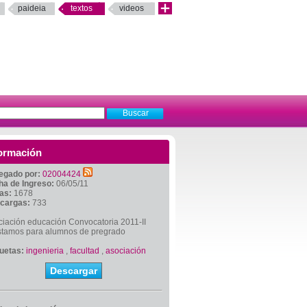
paideia
textos
videos
ormación
egado por:
02004424
ha de Ingreso:
06/05/11
tas:
1678
cargas:
733
ciación educación Convocatoria 2011-II
stamos para alumnos de pregrado
quetas:
ingenieria
,
facultad
,
asociación
Descargar