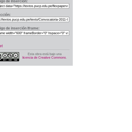
igo de Inserción:
ección:
igo de inserción Iframe:
et
Esta obra está bajo una
licencia de Creative Commons
.