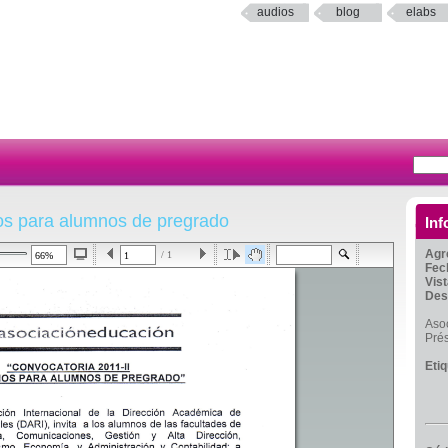
audios
blog
elabs
os para alumnos de pregrado
Inf
Agr
/ 1
Fec
Vis
Des
Aso
Pré
Eti