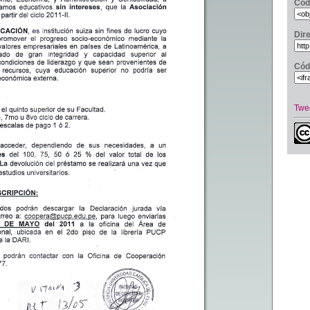
Cód
Dir
Cód
Twe