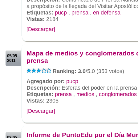
a propósito de la llegada del Visitar Apostóli
Etiquetas:
pucp
,
prensa
,
en defensa
Vistas:
2184
[Descargar]
.
.
Mapa de medios y conglomerados 
05/05
prensa
2011
Ranking: 3.0
/5.0 (353 votos)
Agregado por:
pucp
Descripción:
Esferas del poder en la prensa
Etiquetas:
prensa
,
medios
,
conglomerados
Vistas:
2305
[Descargar]
.
.
Informe de PuntoEdu por el Día Mun
02/05