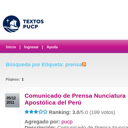
Inicio
|
Ingresar
|
Ayuda
Búsqueda por Etiqueta: prensa
Páginas:
1
.
Comunicado de Prensa Nunciatura
05/12
Apostólica del Perú
2011
Ranking: 3.0
/5.0 (199 votos)
Agregado por:
pucp
Descripción:
Comunicado de Prensa Nunciatu