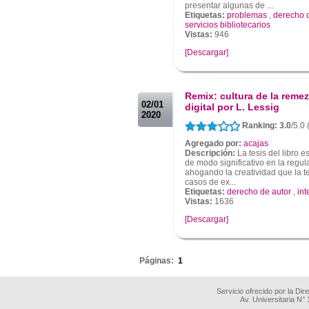
presentar algunas de ...
Etiquetas:
problemas
,
derecho 
servicios bibliotecarios
Vistas:
946
[Descargar]
.
.
Remix: cultura de la remez
02/01
digital por L. Lessig
2020
Ranking: 3.0
/5.0 
Agregado por:
acajas
Descripción:
La tesis del libro e
de modo significativo en la regu
ahogando la creatividad que la tec
casos de ex...
Etiquetas:
derecho de autor
,
int
Vistas:
1636
[Descargar]
.
Páginas:
1
Servicio ofrecido por la Di
Av. Universitaria N°