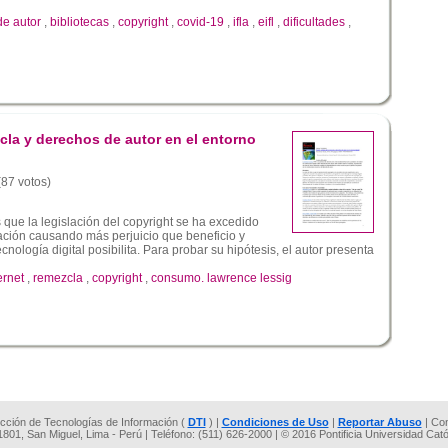
de autor
,
bibliotecas
,
copyright
,
covid-19
,
ifla
,
eifl
,
dificultades
,
cla y derechos de autor en el entorno
(87 votos)
s que la legislación del copyright se ha excedido
lación causando más perjuicio que beneficio y
nología digital posibilita. Para probar su hipótesis, el autor presenta
ernet
,
remezcla
,
copyright
,
consumo. lawrence lessig
rección de Tecnologías de Información (
DTI
) |
Condiciones de Uso
|
Reportar Abuso
| Co
 1801, San Miguel, Lima - Perú | Teléfono: (511) 626-2000 | © 2016 Pontificia Universidad Cat