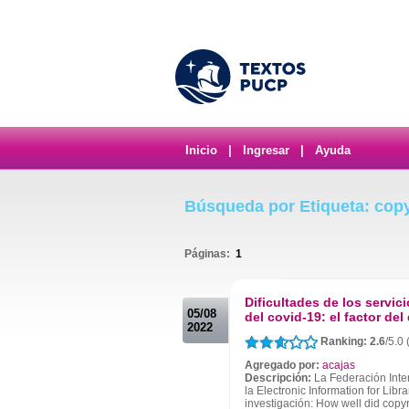
Inicio
|
Ingresar
|
Ayuda
Búsqueda por Etiqueta: copy
Páginas:
1
.
Dificultades de los servic
05/08
del covid-19: el factor de
2022
Ranking: 2.6
/5.0 
Agregado por:
acajas
Descripción:
La Federación Inter
la Electronic Information for Lib
investigación: How well did copy