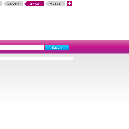
paideia
textos
videos