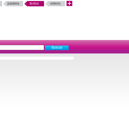
paideia
textos
videos