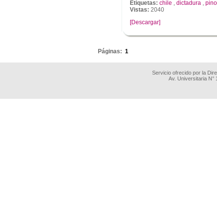
Etiquetas:
chile
,
dictadura
,
pino
Vistas:
2040
[Descargar]
.
Páginas:
1
Servicio ofrecido por la Di
Av. Universitaria N°