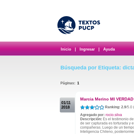
Inicio
|
Ingresar
|
Ayuda
Búsqueda por Etiqueta: dict
Páginas:
1
.
Marcia Merino MI VERDAD t
01/11
2018
Ranking: 2.9
/5.0 
Agregado por:
rocio.silva
Descripción:
Es el testimonio de
de ser capturada es torturada y 
compañeras. Luego de un tiempo, 
Inteligencia Chileno, posteriorme