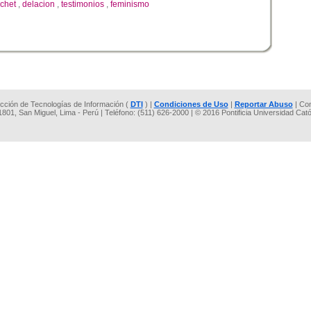
chet
,
delacion
,
testimonios
,
feminismo
rección de Tecnologías de Información (
DTI
) |
Condiciones de Uso
|
Reportar Abuso
| Co
 1801, San Miguel, Lima - Perú | Teléfono: (511) 626-2000 | © 2016 Pontificia Universidad Cat