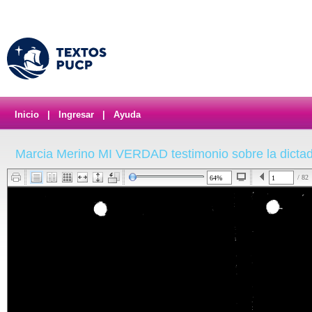
Inicio
|
Ingresar
|
Ayuda
Marcia Merino MI VERDAD testimonio sobre la dictad
/ 82