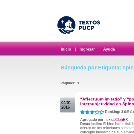
Inicio
|
Ingresar
|
Ayuda
Búsqueda por Etiqueta: spi
Páginas:
1
.
“Affectuum imitatio” y “po
04/01
intersubjetividad en Spino
2016
Ranking: 3.0
/5.0 
Agregado por:
textosCIphER
Descripción:
Si bien han existid
acerca de las relaciones sociales 
concepto moderno de subjetividad 