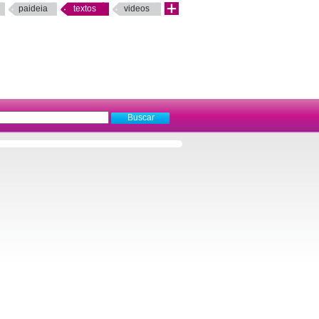
paideia
textos
videos