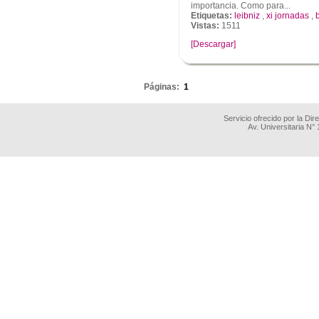
importancia. Como para...
Etiquetas:
leibniz
,
xi jornadas
,
Vistas:
1511
[Descargar]
.
Páginas:
1
Servicio ofrecido por la Di
Av. Universitaria N°