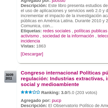
Agregado por:
jbossio
Descripción:
Este libro presenta estudios d
el uso de aplicaciones y servicios web 2.0 y 
incrementar el impacto de la investigación ac
públicas en América Latina. Durante 2010 y 
Comunica, con...
Etiquetas:
redes sociales
,
políticas publicas
activismo
,
sociedad de la información
,
tele
incidencia
Vistas:
1863
[Descargar]
.
.
Congreso internacional Políticas pú
30/09
regulación: Industrias extractivas,
2011
social y medioambiente
Ranking: 3.0
/5.0 (203 votos)
Agregado por:
pucp
Descripción:
El Observatorio Político de Amé