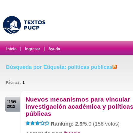
Inicio
|
Ingresar
|
Ayuda
Búsqueda por Etiqueta: políticas publicas
Páginas:
1
.
Nuevos mecanismos para vincular
11/09
investigación académica y política
2012
públicas
Ranking: 2.9
/5.0 (156 votos)