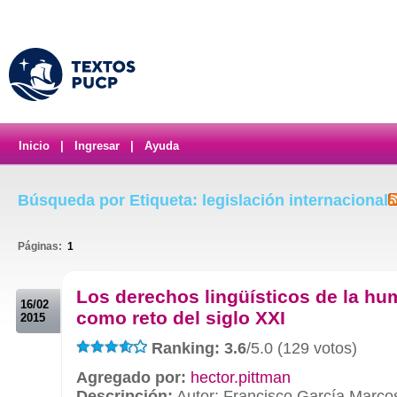
Inicio
|
Ingresar
|
Ayuda
Búsqueda por Etiqueta: legislación internacional
Páginas:
1
.
Los derechos lingüísticos de la h
16/02
como reto del siglo XXI
2015
Ranking: 3.6
/5.0 (129 votos)
Agregado por:
hector.pittman
Descripción:
Autor: Francisco García Marcos