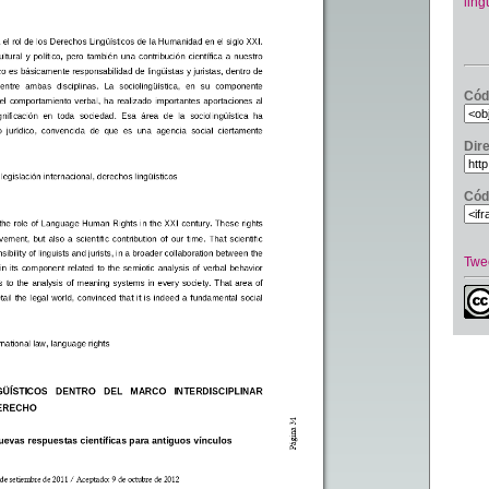
ling
Cód
Dir
Cód
Twe