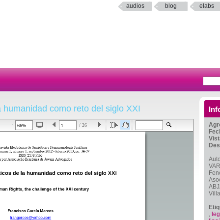
audios
blog
elabs
la humanidad como reto del siglo XXI
Inf
Agr
/ 26
Fec
Vis
Des
Auto
VAR
Feno
Aso
ABJA
Vill
Eti
,
leg