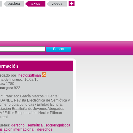
paideia
textos
videos
ormación
egado por:
hector.pittman
ha de Ingreso:
16/02/15
tas:
1780
cargas:
922
r: Francisco García Marcos / Fuente: I
DANDE Revista Electrónica de Semiótica y
menología Jurídicas / Entidad Editora:
ciación Brasileña de Jóvenes Abogados -
 / Editor Responsable: Héctor Pittman
arreal
quetas:
derecho
,
semiótica
,
sociolingüística
islación internacional
,
derechos