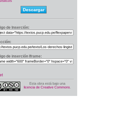
üísticos
Descargar
igo de Inserción:
ección:
igo de inserción Iframe:
et
Esta obra está bajo una
licencia de Creative Commons
.