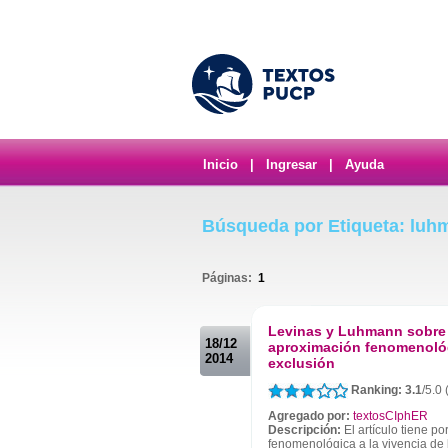
Inicio
|
Ingresar
|
Ayuda
Búsqueda por Etiqueta: luh
Páginas:
1
.
Levinas y Luhmann sobre l
18/12
aproximación fenomenológ
2014
exclusión
Ranking: 3.1
/5.0 
Agregado por:
textosCIphER
Descripción:
El artículo tiene p
fenomenológica a la vivencia de 