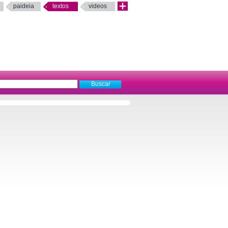
paideia
textos
videos