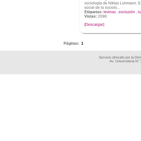
sociología de Niklas Luhmann. En
social de la sociolo...
Etiquetas:
levinas
,
exclusión
,
l
Vistas:
2098
[Descargar]
.
Páginas:
1
Servicio ofrecido por la Di
Av. Universitaria N°