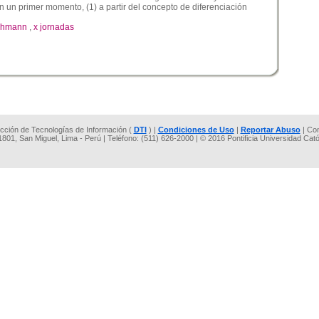
 un primer momento, (1) a partir del concepto de diferenciación
uhmann
,
x jornadas
rección de Tecnologías de Información (
DTI
) |
Condiciones de Uso
|
Reportar Abuso
| Co
 1801, San Miguel, Lima - Perú | Teléfono: (511) 626-2000 | © 2016 Pontificia Universidad Cat