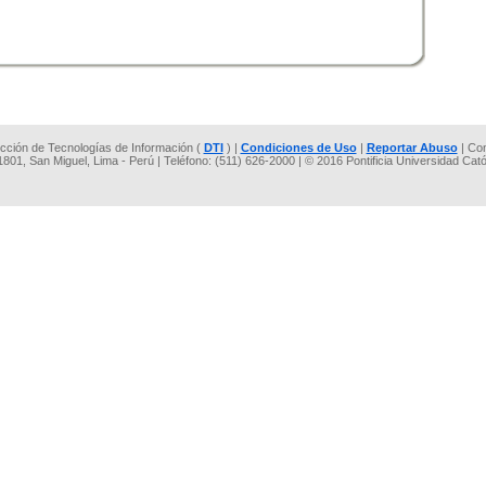
rección de Tecnologías de Información (
DTI
) |
Condiciones de Uso
|
Reportar Abuso
| Co
 1801, San Miguel, Lima - Perú | Teléfono: (511) 626-2000 | © 2016 Pontificia Universidad Cat