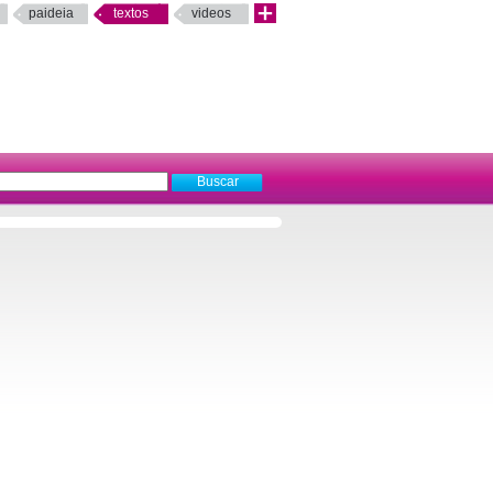
paideia
textos
videos