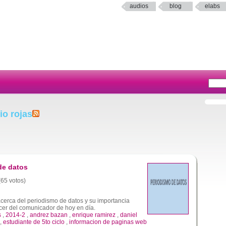
audios
blog
elabs
io rojas
de datos
(65 votos)
acerca del periodismo de datos y su importancia
er del comunicador de hoy en día.
s
,
2014-2
,
andrez bazan
,
enrique ramirez
,
daniel
,
estudiante de 5to ciclo
,
informacion de paginas web