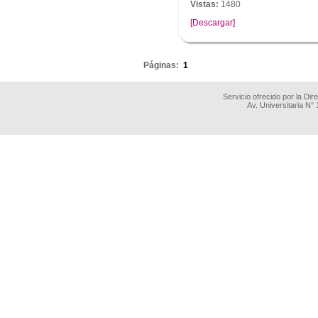
Vistas:
1480
[Descargar]
.
Páginas:
1
Servicio ofrecido por la Di
Av. Universitaria N°