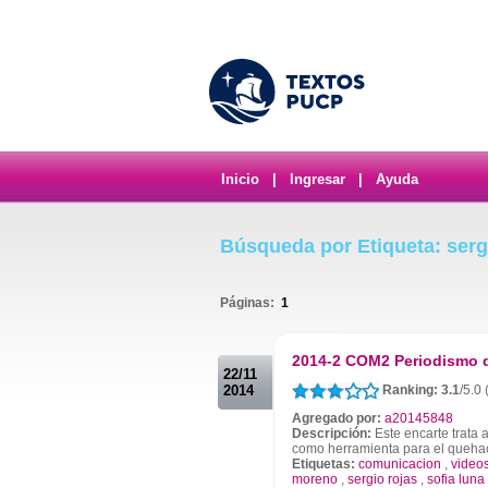
Inicio
|
Ingresar
|
Ayuda
Búsqueda por Etiqueta: serg
Páginas:
1
.
2014-2 COM2 Periodismo 
22/11
2014
Ranking: 3.1
/5.0 
Agregado por:
a20145848
Descripción:
Este encarte trata 
como herramienta para el quehac
Etiquetas:
comunicacion
,
video
moreno
,
sergio rojas
,
sofia luna