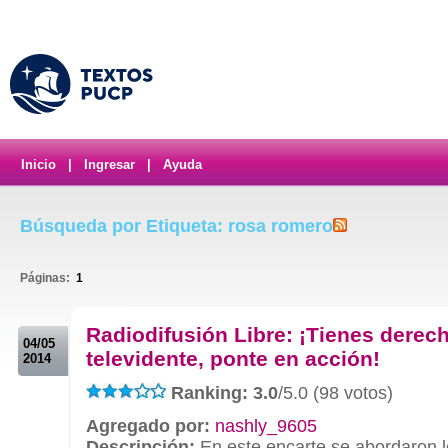
Inicio
|
Ingresar
|
Ayuda
Búsqueda por Etiqueta: rosa romero
Páginas:
1
.
Radiodifusión Libre: ¡Tienes dere
04/05
televidente, ponte en acción!
2014
Ranking: 3.0
/5.0 (98 votos)
Agregado por:
nashly_9605
Descripción:
En este encarte se abordaron l