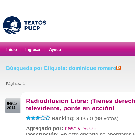
Inicio
|
Ingresar
|
Ayuda
Búsqueda por Etiqueta: dominique romero
Páginas:
1
.
Radiodifusión Libre: ¡Tienes dere
04/05
televidente, ponte en acción!
2014
Ranking: 3.0
/5.0 (98 votos)
Agregado por:
nashly_9605
Descripción:
En este encarte se abordaron l