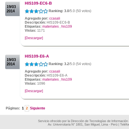
HIS109-EC6-B
19/03
2014
Ranking: 3.0
/5.0 (50 votos)
Agregado por:
ccasali
Descripción:
HIS109-EC6-B
Etiquetas:
materiales
,
his109
Vistas:
1171
[Descargar]
.
.
HIS109-E6-A
19/03
2014
Ranking: 3.2
/5.0 (54 votos)
Agregado por:
ccasali
Descripción:
HIS109-E6-A
Etiquetas:
materiales
,
his109
Vistas:
1096
[Descargar]
.
Páginas:
1
2
Siguiente
Servicio ofrecido por la Dirección de Tecnologías de Información
Av. Universitaria N° 1801, San Miguel, Lima - Perú | Teléf