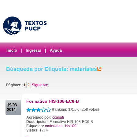
Inicio
|
Ingresar
|
Ayuda
Búsqueda por Etiqueta: materiales
Páginas:
1
2
Siguiente
.
Formativo HIS-108-EC6-B
19/03
2014
Ranking: 3.0
/5.0 (258 votos)
Agregado por:
ccasali
Descripción:
Formativo HIS-108-EC6-B
Etiquetas:
materiales
,
his109
Vistas:
1774