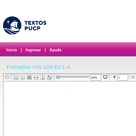
Inicio
|
Ingresar
|
Ayuda
Formativo HIS-108-EC1-A
/ 59