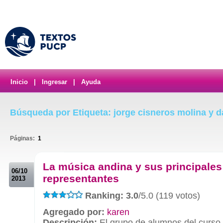
Inicio
|
Ingresar
|
Ayuda
Búsqueda por Etiqueta: jorge cisneros molina y d
Páginas:
1
.
La música andina y sus principales
06/10
representantes
2013
Ranking: 3.0
/5.0 (119 votos)
Agregado por:
karen
Descripción:
El grupo de alumnos del curso