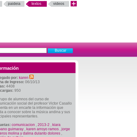
paideia
textos
videos
ormación
egado por:
karen
ha de Ingreso:
06/10/13
tas:
4408
cargas:
950
rupo de alumnos del curso de
nicación social del profesor Victor Casallo
enta en un encarte la información que
a a conocer sobre la música andina y sus
cipales representantes.
quetas:
comunicacion
,
2013-2
,
kiara
bano guimaray
,
karen arroyo ramos
,
jorge
eros molina y dalina dulanto dolores
,