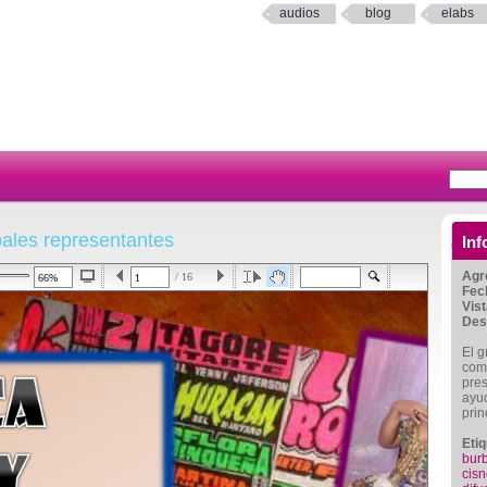
audios
blog
elabs
pales representantes
Inf
Agr
/ 16
Fec
Vis
Des
El g
comu
pres
ayud
prin
Eti
bur
cisn