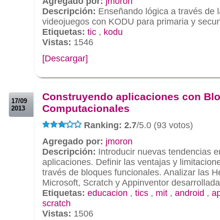
Agregado por:
jmoron
Descripción:
Enseñando lógica a través de l
videojuegos con KODU para primaria y secun
Etiquetas:
tic
,
kodu
Vistas:
1546
[Descargar]
.
.
Construyendo aplicaciones con Bl
17/09
Computacionales
2013
Ranking: 2.7
/5.0 (93 votos)
Agregado por:
jmoron
Descripción:
Introducir nuevas tendencias e
aplicaciones. Definir las ventajas y limitacio
través de bloques funcionales. Analizar las 
Microsoft, Scratch y Appinventor desarrollada
Etiquetas:
educacion
,
tics
,
mit
,
android
,
a
scratch
Vistas:
1506