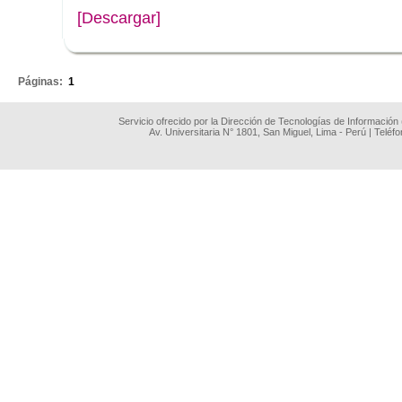
[Descargar]
.
Páginas:
1
Servicio ofrecido por la Dirección de Tecnologías de Información
Av. Universitaria N° 1801, San Miguel, Lima - Perú | Teléf