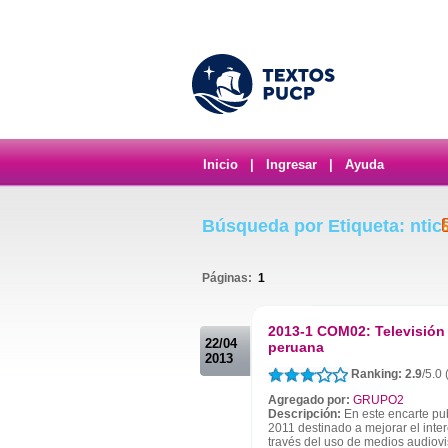
Inicio
|
Ingresar
|
Ayuda
Búsqueda por Etiqueta: ntic
Páginas:
1
.
2013-1 COM02: Televisión 
22/04
peruana
2013
Ranking: 2.9
/5.0
Agregado por:
GRUPO2
Descripción:
En este encarte pub
2011 destinado a mejorar el int
través del uso de medios audiovi