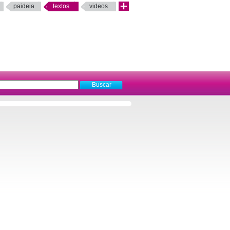
paideia
textos
videos