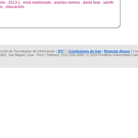
sión
,
2013-1
,
erick maldonado
,
arantza ramirez
,
david farje
,
adolfo
tic
,
educaciión
rección de Tecnologías de Información (
DTI
) |
Condiciones de Uso
|
Reportar Abuso
| Co
 1801, San Miguel, Lima - Perú | Teléfono: (511) 626-2000 | © 2016 Pontificia Universidad Cat