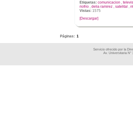
Etiquetas:
comunicacion
,
televi
riofrio
,
delia ramirez
,
satelital
,
n
Vistas:
1575
[Descargar]
.
Páginas:
1
Servicio ofrecido por la Di
Av. Universitaria N°