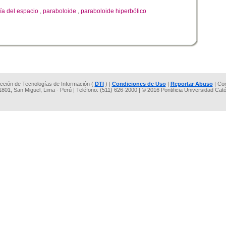
ía del espacio
,
paraboloide
,
paraboloide hiperbólico
rección de Tecnologías de Información (
DTI
) |
Condiciones de Uso
|
Reportar Abuso
| Co
 1801, San Miguel, Lima - Perú | Teléfono: (511) 626-2000 | © 2016 Pontificia Universidad Cat