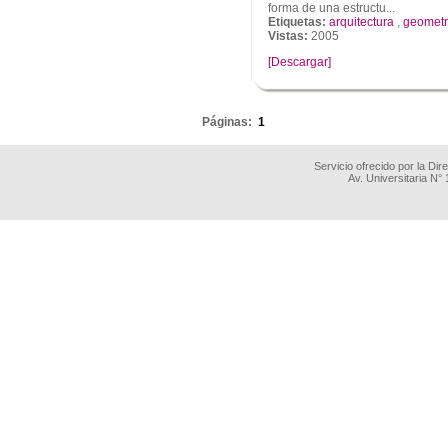
forma de una estructu...
Etiquetas:
arquitectura
,
geometr
Vistas:
2005
[Descargar]
.
Páginas:
1
Servicio ofrecido por la Di
Av. Universitaria N°