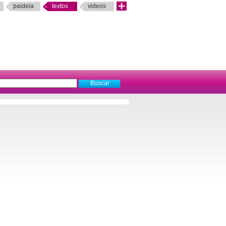
paideia
textos
videos