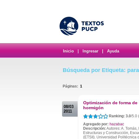
Inicio
|
Ingresar
|
Ayuda
Búsqueda por Etiqueta: para
Páginas:
1
.
Optimización de forma de 
08/03
hormigón
2011
Ranking: 3.0
/5.0
Agregado por:
hazabac
Descripción:
Autores: A. Tomás, 
Estructuras y Construcción, Escue
(ETSII). Universidad Politécnic