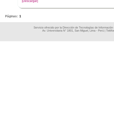
[Descargar]
.
Páginas:
1
Servicio ofrecido por la Dirección de Tecnologías de Información
Av. Universitaria N° 1801, San Miguel, Lima - Perú | Teléf