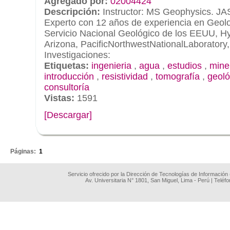
Agregado por:
02004424
Descripción:
Instructor: MS Geophysics.
Experto con 12 años de experiencia en Geolo
Servicio Nacional Geológico de los EEUU, H
Arizona, PacificNorthwestNationalLaboratory
Investigaciones:
Etiquetas:
ingenieria
,
agua
,
estudios
,
mine
introducción
,
resistividad
,
tomografía
,
geoló
consultoría
Vistas:
1591
[Descargar]
.
Páginas:
1
Servicio ofrecido por la Dirección de Tecnologías de Información
Av. Universitaria N° 1801, San Miguel, Lima - Perú | Teléf