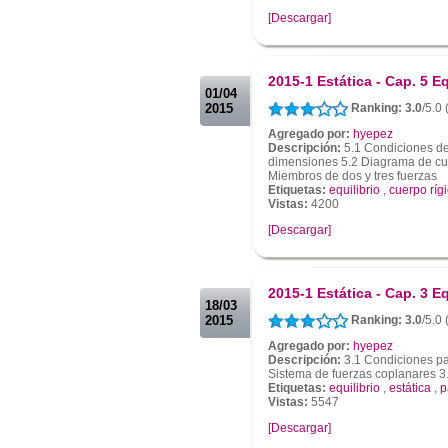
[Descargar]
.
.
2015-1 Estática - Cap. 5 Eq
01/04
2015
Ranking: 3.0
/5.0
Agregado por:
hyepez
Descripción:
5.1 Condiciones de 
dimensiones 5.2 Diagrama de cuer
Miembros de dos y tres fuerzas
Etiquetas:
equilibrio
,
cuerpo ríg
Vistas:
4200
[Descargar]
.
.
2015-1 Estática - Cap. 3 Eq
18/03
2015
Ranking: 3.0
/5.0 
Agregado por:
hyepez
Descripción:
3.1 Condiciones par
Sistema de fuerzas coplanares 3.
Etiquetas:
equilibrio
,
estática
,
p
Vistas:
5547
[Descargar]