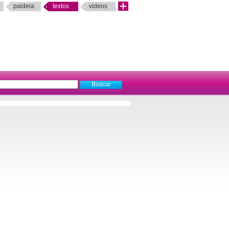
paideia
textos
videos