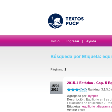
Inicio
|
Ingresar
|
Ayuda
Búsqueda por Etiqueta: equil
Páginas:
1
.
2015-1 Estática - Cap. 5 Eq
15/04
2015
Ranking: 3.1
/5.0
Agregado por:
hyepez
Descripción:
Equilibrio en tres 
Ecuaciones de equilibrio 5.7 Res
Etiquetas:
equilibrio
,
diagrama d
Vistas:
1609