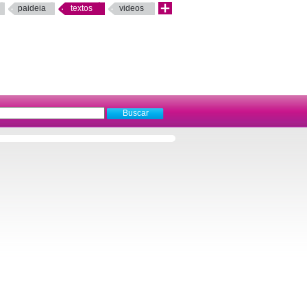
paideia
textos
videos