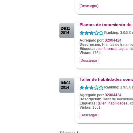
[Descargar]
.
.
Plantas de tratamiento de
24/11
2014
Ranking: 3.0
/5.0 
Agregado por:
02004424
Descripción:
Plantas de tratami
Etiquetas:
conferencia
,
agua
,
fc
Vistas:
1764
[Descargar]
.
.
Taller de habilidades com
04/04
2014
Ranking: 2.9
/5.0 
Agregado por:
02004424
Descripción:
Taller de habilida
Etiquetas:
taller
,
habilidades
,
c
Vistas:
1551
[Descargar]
.
Páginas:
1