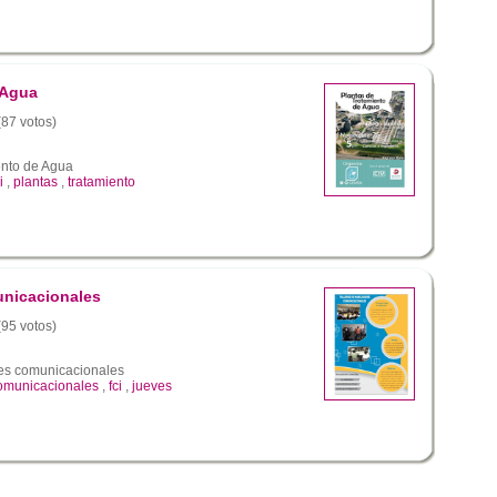
 Agua
(87 votos)
ento de Agua
i
,
plantas
,
tratamiento
unicacionales
(95 votos)
des comunicacionales
omunicacionales
,
fci
,
jueves