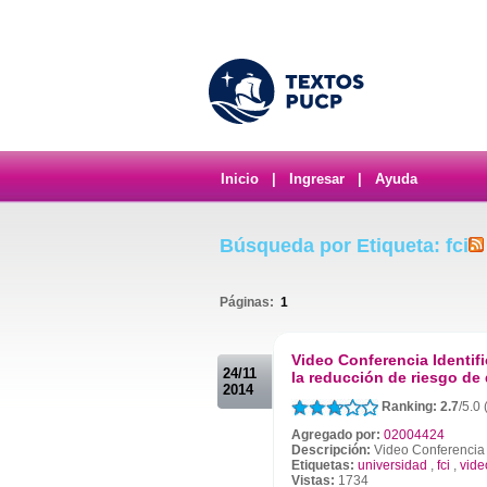
Inicio
|
Ingresar
|
Ayuda
Búsqueda por Etiqueta: fci
Páginas:
1
.
Video Conferencia Identif
24/11
la reducción de riesgo de
2014
Ranking: 2.7
/5.0 
Agregado por:
02004424
Descripción:
Video Conferencia I
Etiquetas:
universidad
,
fci
,
vide
Vistas:
1734