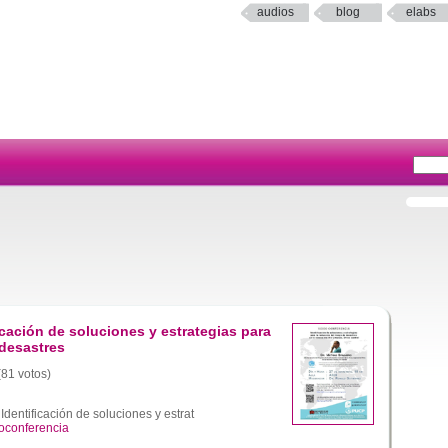
audios
blog
elabs
icación de soluciones y estrategias para
 desastres
(81 votos)
dentificación de soluciones y estrat
oconferencia