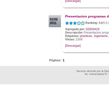
[Descargar]
.
.
Presentacion programas d
01/02
2011
Ranking: 3.0
/5.0
Agregado por:
02004424
Descripción:
Presentacion progr
Etiquetas:
practicas
,
ingenieria
Vistas:
2308
[Descargar]
.
Páginas:
1
Servicio ofrecido por la Di
Av. Universitaria N°