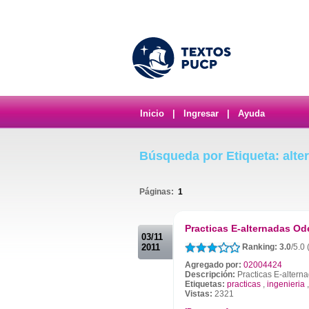
Inicio
|
Ingresar
|
Ayuda
Búsqueda por Etiqueta: alte
Páginas:
1
.
Practicas E-alternadas Od
03/11
2011
Ranking: 3.0
/5.0
Agregado por:
02004424
Descripción:
Practicas E-altern
Etiquetas:
practicas
,
ingenieria
Vistas:
2321