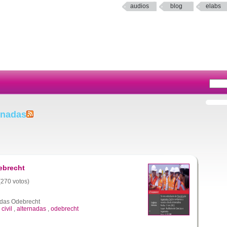
audios
blog
elabs
rnadas
ebrecht
 (270 votos)
adas Odebrecht
,
civil
,
alternadas
,
odebrecht