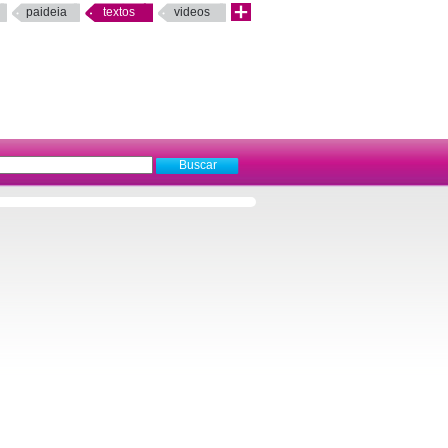
paideia
textos
videos