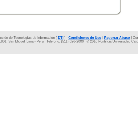
rección de Tecnologías de Información (
DTI
) |
Condiciones de Uso
|
Reportar Abuso
| Co
 1801, San Miguel, Lima - Perú | Teléfono: (511) 626-2000 | © 2016 Pontificia Universidad Cat