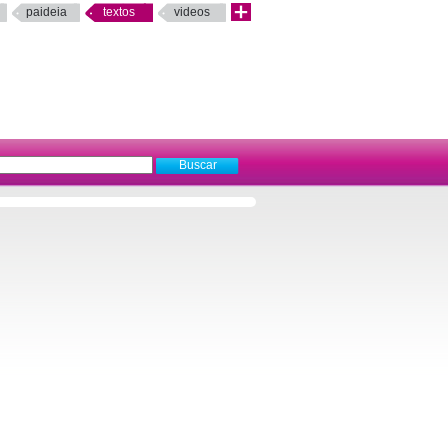
paideia
textos
videos