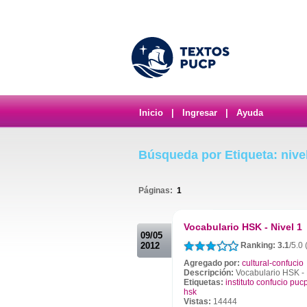
Inicio
|
Ingresar
|
Ayuda
Búsqueda por Etiqueta: nive
Páginas:
1
.
Vocabulario HSK - Nivel 1
09/05
2012
Ranking: 3.1
/5.0
Agregado por:
cultural-confucio
Descripción:
Vocabulario HSK - 
Etiquetas:
instituto confucio puc
hsk
Vistas:
14444