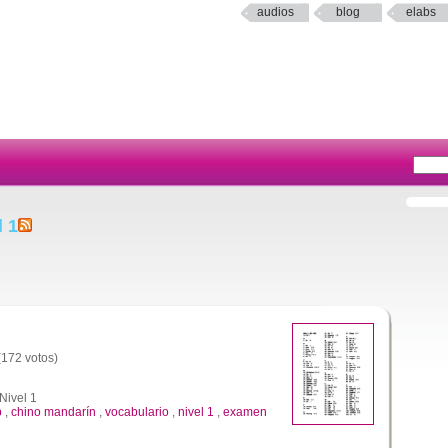
audios
blog
elabs
l 1
 (172 votos)
Nivel 1
p
,
chino mandarín
,
vocabulario
,
nivel 1
,
examen