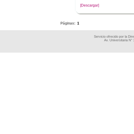
[Descargar]
.
Páginas:
1
Servicio ofrecido por la Di
Av. Universitaria N°