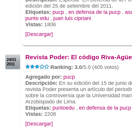
edición del 25 de setiembre del 2011.
Etiquetas:
pucp
,
en defensa de la pucp
,
as
punto edu
,
juan luis cipriani
Vistas:
1806
[Descargar]
.
.
Revista Poder: El código Riva-Agüe
24/01
2011
Ranking: 3.0
/5.0 (405 votos)
Agregado por:
pucp
Descripción:
En su edición del 15 de junio d
revista Poder presenta un artículo del period
sobre la controversia que la Universidad man
Arzobispado de Lima.
Etiquetas:
puntoedu
,
en defensa de la pucp
Vistas:
2208
[Descargar]