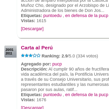
acción de amparo interpuesta por la Católica 
Muñoz Cho, designado por el Arzobispo de Li
Administradora de los bienes de Don Jos...
Etiquetas:
puntoedu
,
en defensa de la pucp
Vistas:
1615
[Descargar]
.
.
Carta al Perú
20/01
2011
Ranking: 2.9
/5.0 (334 votos)
Agregado por:
pucp
Descripción:
Al cumplir 90 años de fructífera
vida académica del país, la Pontificia Univers
a través de su Consejo Universitario, sus pro
representantes estudiantiles y las numerosa
pasaron por sus aulas, ratif...
Etiquetas:
puntoedu
,
en defensa de la pucp
Vistas:
1676
[Descargar]