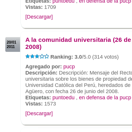
Etiquetas:
puntoedu
,
en defensa de la pucp
Vistas:
1709
[Descargar]
.
.
A la comunidad universitaria (26 de
20/01
2008)
2011
Ranking: 3.0
/5.0 (314 votos)
Agregado por:
pucp
Descripción:
Descripción: Mensaje del Rect
universitaria sobre los bienes de propiedad de
Universidad Católica del Perú, heredados de
Agüero, con fecha 26 de junio del 2008.
Etiquetas:
puntoedu
,
en defensa de la pucp
Vistas:
1573
[Descargar]
.
.