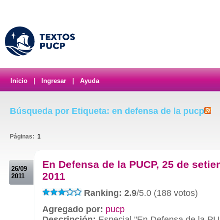
Inicio
|
Ingresar
|
Ayuda
Búsqueda por Etiqueta: en defensa de la pucp
Páginas:
1
.
En Defensa de la PUCP, 25 de setie
26/09
2011
2011
Ranking: 2.9
/5.0 (188 votos)
Agregado por:
pucp
Descripción:
Especial "En Defensa de la PU