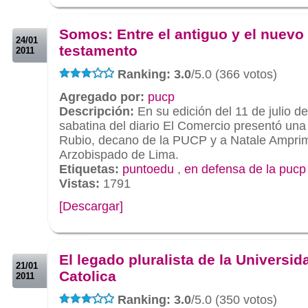
.
.
Somos: Entre el antiguo y el nuevo
24/01
testamento
2011
Ranking: 3.0
/5.0 (366 votos)
Agregado por:
pucp
Descripción:
En su edición del 11 de julio de
sabatina del diario El Comercio presentó una 
Rubio, decano de la PUCP y a Natale Ampri
Arzobispado de Lima.
Etiquetas:
puntoedu
,
en defensa de la pucp
Vistas:
1791
[Descargar]
.
.
El legado pluralista de la Universid
21/01
Catolica
2011
Ranking: 3.0
/5.0 (350 votos)