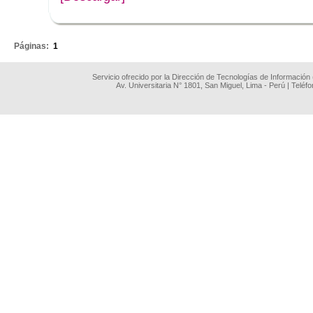
.
Páginas:
1
Servicio ofrecido por la Dirección de Tecnologías de Información
Av. Universitaria N° 1801, San Miguel, Lima - Perú | Teléf