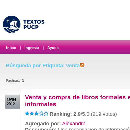
Inicio
|
Ingresar
|
Ayuda
Búsqueda por Etiqueta: venta
Páginas:
1
.
Venta y compra de libros formales 
19/04
informales
2012
Ranking: 2.9
/5.0 (219 votos)
Agregado por:
Alexandra
Descripción:
Una recopilacion de informació