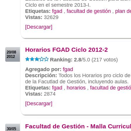
Ciclo en el semestre 2013-I.
Etiquetas:
fgad
,
facultad de gestión
,
plan d
Vistas:
32629
[Descargar]
.
.
Horarios FGAD Ciclo 2012-2
20/08
2012
Ranking: 2.8
/5.0 (217 votos)
Agregado por:
fgad
Descripción:
Todos los Horarios pro ciclo de
de la Facutlad de Gestión, incluyendo aulas.
Etiquetas:
fgad
,
horarios
,
facultad de gesti
Vistas:
2874
[Descargar]
.
.
Facultad de Gestión - Malla Curricu
30/05