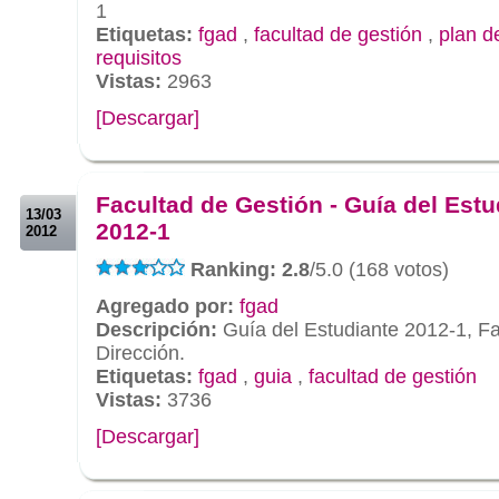
1
Etiquetas:
fgad
,
facultad de gestión
,
plan d
requisitos
Vistas:
2963
[Descargar]
.
.
Facultad de Gestión - Guía del Estu
13/03
2012-1
2012
Ranking: 2.8
/5.0 (168 votos)
Agregado por:
fgad
Descripción:
Guía del Estudiante 2012-1, Fa
Dirección.
Etiquetas:
fgad
,
guia
,
facultad de gestión
Vistas:
3736
[Descargar]
.
.