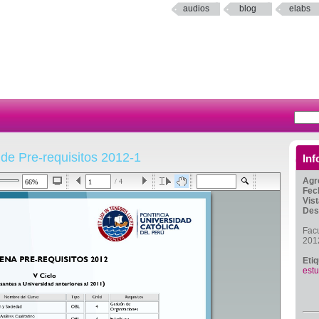
audios
blog
elabs
de Pre-requisitos 2012-1
Inf
Agr
/ 4
Fec
Vis
Des
Facu
201
Eti
estu