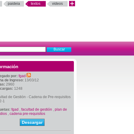
paideia
textos
videos
ormación
egado por:
fgad
ha de Ingreso:
13/03/12
tas:
2960
cargas:
1248
ltad de Gestión - Cadena de Pre-requisitos
2-1
quetas:
fgad
,
facultad de gestión
,
plan de
dios
,
cadena pre-requisitos
Descargar