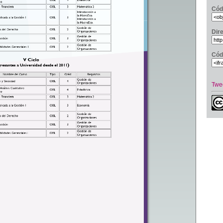
Cód
Dir
Cód
Twe