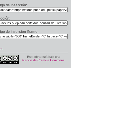
igo de Inserción:
ección:
igo de inserción Iframe:
et
Esta obra está bajo una
licencia de Creative Commons
.