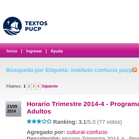
Inicio
|
Ingresar
|
Ayuda
Búsqueda por Etiqueta: instituto confucio pucp
Páginas:
1
2
3
4
Siguiente
.
Horario Trimestre 2014-4 - Program
23/09
Adultos
2014
Ranking: 3.1
/5.0 (77 votos)
Agregado por:
cultural-confucio
Descripción:
Horario Trimestre 2014-4 - Pr