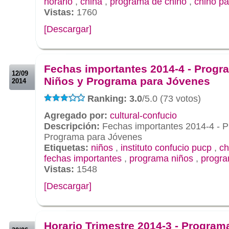
horario
,
china
,
programa de chino
,
chino pa
Vistas:
1760
[Descargar]
.
.
Fechas importantes 2014-4 - Progr
12/09
Niños y Programa para Jóvenes
2014
Ranking: 3.0
/5.0 (73 votos)
Agregado por:
cultural-confucio
Descripción:
Fechas importantes 2014-4 - P
Programa para Jóvenes
Etiquetas:
niños
,
instituto confucio pucp
,
ch
fechas importantes
,
programa niños
,
progra
Vistas:
1548
[Descargar]
.
.
Horario Trimestre 2014-3 - Program