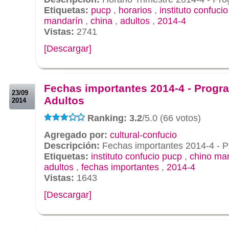
Etiquetas:
pucp
,
horarios
,
instituto confuci
mandarín
,
china
,
adultos
,
2014-4
Vistas:
2741
[Descargar]
.
.
Fechas importantes 2014-4 - Progr
23/09
Adultos
2014
Ranking: 3.2
/5.0 (66 votos)
Agregado por:
cultural-confucio
Descripción:
Fechas importantes 2014-4 - P
Etiquetas:
instituto confucio pucp
,
chino ma
adultos
,
fechas importantes
,
2014-4
Vistas:
1643
[Descargar]
.
.