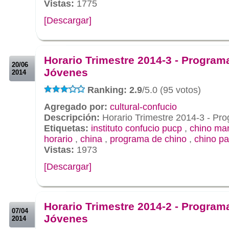
Vistas:
1775
[Descargar]
.
.
Horario Trimestre 2014-3 - Program
20/06
Jóvenes
2014
Ranking: 2.9
/5.0 (95 votos)
Agregado por:
cultural-confucio
Descripción:
Horario Trimestre 2014-3 - Pr
Etiquetas:
instituto confucio pucp
,
chino ma
horario
,
china
,
programa de chino
,
chino pa
Vistas:
1973
[Descargar]
.
.
Horario Trimestre 2014-2 - Program
07/04
Jóvenes
2014