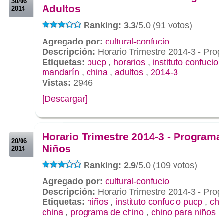
30/06
Adultos
2014
Ranking: 3.3
/5.0 (91 votos)
Agregado por:
cultural-confucio
Descripción:
Horario Trimestre 2014-3 - Pr
Etiquetas:
pucp
,
horarios
,
instituto confuci
mandarín
,
china
,
adultos
,
2014-3
Vistas:
2946
[Descargar]
.
.
Horario Trimestre 2014-3 - Program
20/06
Niños
2014
Ranking: 2.9
/5.0 (109 votos)
Agregado por:
cultural-confucio
Descripción:
Horario Trimestre 2014-3 - Pr
Etiquetas:
niños
,
instituto confucio pucp
,
ch
china
,
programa de chino
,
chino para niños