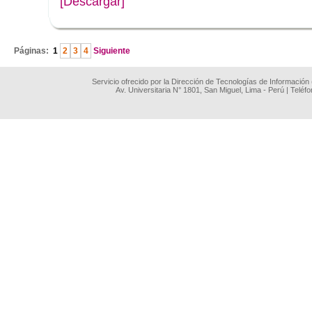
[Descargar]
.
Páginas:
1
2
3
4
Siguiente
Servicio ofrecido por la Dirección de Tecnologías de Información
Av. Universitaria N° 1801, San Miguel, Lima - Perú | Teléf