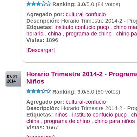
Ranking: 3.0
/5.0 (84 votos)
Agregado por:
cultural-confucio
Descripción:
Horario Trimestre 2014-2 - Pr
Etiquetas:
instituto confucio pucp
,
chino ma
horario
,
china
,
programa de chino
,
chino pa
Vistas:
1896
[Descargar]
.
.
Horario Trimestre 2014-2 - Program
07/04
Niños
2014
Ranking: 3.0
/5.0 (80 votos)
Agregado por:
cultural-confucio
Descripción:
Horario Trimestre 2014-2 - Pr
Etiquetas:
niños
,
instituto confucio pucp
,
ch
china
,
programa de chino
,
chino para niños
Vistas:
1667