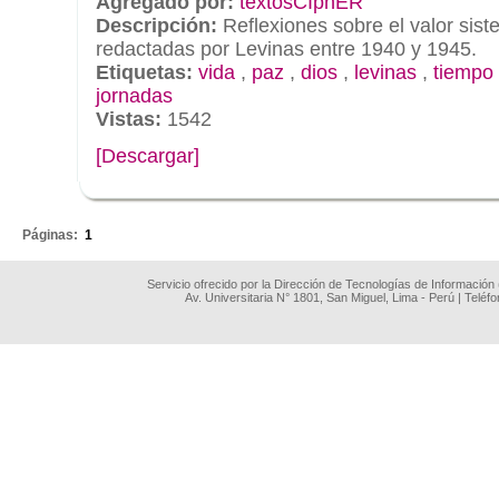
Agregado por:
textosCIphER
Descripción:
Reflexiones sobre el valor sist
redactadas por Levinas entre 1940 y 1945.
Etiquetas:
vida
,
paz
,
dios
,
levinas
,
tiempo
jornadas
Vistas:
1542
[Descargar]
.
Páginas:
1
Servicio ofrecido por la Dirección de Tecnologías de Información
Av. Universitaria N° 1801, San Miguel, Lima - Perú | Teléf