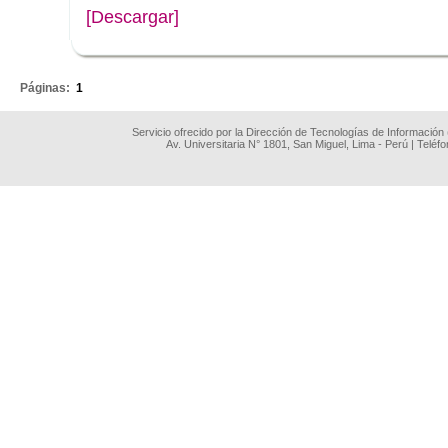
[Descargar]
.
Páginas:
1
Servicio ofrecido por la Dirección de Tecnologías de Información
Av. Universitaria N° 1801, San Miguel, Lima - Perú | Teléf