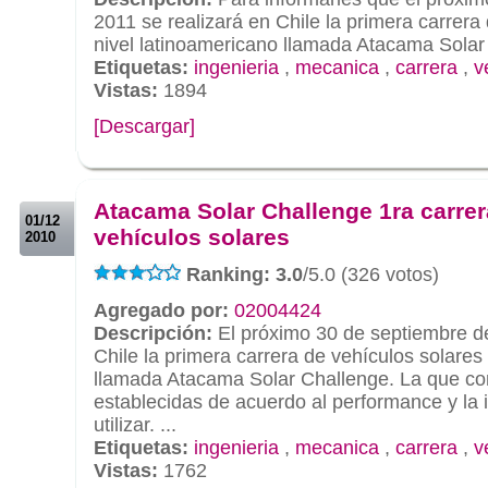
2011 se realizará en Chile la primera carrera
nivel latinoamericano llamada Atacama Solar
Etiquetas:
ingenieria
,
mecanica
,
carrera
,
v
Vistas:
1894
[Descargar]
.
.
Atacama Solar Challenge 1ra carrer
01/12
vehículos solares
2010
Ranking: 3.0
/5.0 (326 votos)
Agregado por:
02004424
Descripción:
El próximo 30 de septiembre de
Chile la primera carrera de vehículos solares
llamada Atacama Solar Challenge. La que co
establecidas de acuerdo al performance y la
utilizar. ...
Etiquetas:
ingenieria
,
mecanica
,
carrera
,
v
Vistas:
1762