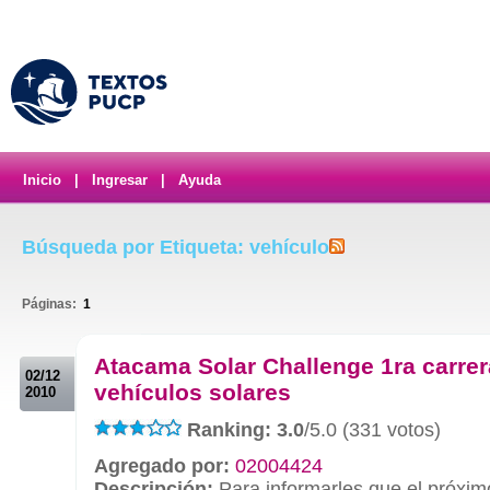
Inicio
|
Ingresar
|
Ayuda
Búsqueda por Etiqueta: vehículo
Páginas:
1
.
Atacama Solar Challenge 1ra carrer
02/12
vehículos solares
2010
Ranking: 3.0
/5.0 (331 votos)
Agregado por:
02004424
Descripción:
Para informarles que el próxim