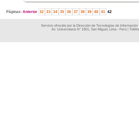
.
Páginas:
Anterior
32
33
34
35
36
37
38
39
40
41
42
Servicio ofrecido por la Dirección de Tecnologías de Información
Av. Universitaria N° 1801, San Miguel, Lima - Perú | Teléf