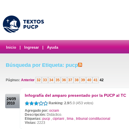
Inicio
|
Ingresar
|
Ayuda
Búsqueda por Etiqueta: pucp
Páginas:
Anterior
32
33
34
35
36
37
38
39
40
41
42
.
Infografía del amparo presentado por la PUCP al TC
24/09
2010
Ranking: 2.9
/5.0 (453 votos)
Agregado por:
ocram
Descripción:
Didáctico.
Etiquetas:
pucp
,
cipriani
,
lima
,
tribunal constitucional
Vistas:
2223