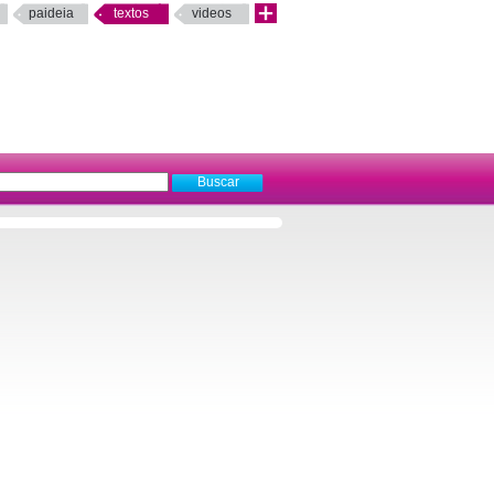
paideia
textos
videos