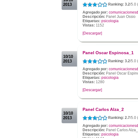
2013
Ranking: 3.2
/5.0 
Agregado por:
comunicacionesd
Descripción:
Panel Juan Ossio
Etiquetas:
psicologia
Vistas:
1152
[Descargar]
.
.
Panel Oscar Espinosa_1
10/10
2013
Ranking: 3.2
/5.0 
Agregado por:
comunicacionesd
Descripción:
Panel Oscar Espin
Etiquetas:
psicologia
Vistas:
1280
[Descargar]
.
.
Panel Carlos Alza_2
10/10
2013
Ranking: 2.7
/5.0 
Agregado por:
comunicacionesd
Descripción:
Panel Carlos Alza
Etiquetas:
psicologia