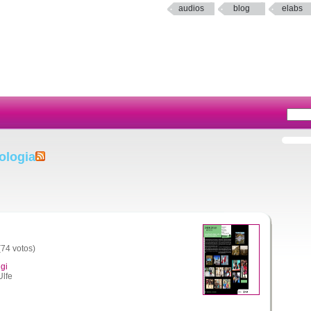
audios
blog
elabs
ologia
(74 votos)
gi
Ulfe