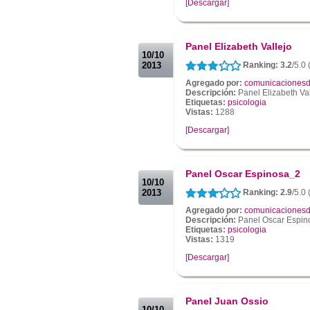
[Descargar]
.
.
Panel Elizabeth Vallejo
10/10
2013
Ranking: 3.2
/5.0 
Agregado por:
comunicacionesd
Descripción:
Panel Elizabeth Val
Etiquetas:
psicologia
Vistas:
1288
[Descargar]
.
.
Panel Oscar Espinosa_2
10/10
2013
Ranking: 2.9
/5.0 
Agregado por:
comunicacionesd
Descripción:
Panel Oscar Espin
Etiquetas:
psicologia
Vistas:
1319
[Descargar]
.
.
Panel Juan Ossio
10/10