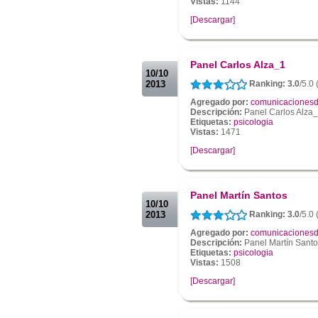
Vistas:
1144
[Descargar]
.
.
Panel Carlos Alza_1
10/10
2013
Ranking: 3.0
/5.0 
Agregado por:
comunicacionesd
Descripción:
Panel Carlos Alza
Etiquetas:
psicologia
Vistas:
1471
[Descargar]
.
.
Panel Martín Santos
10/10
2013
Ranking: 3.0
/5.0 
Agregado por:
comunicacionesd
Descripción:
Panel Martín Sant
Etiquetas:
psicologia
Vistas:
1508
[Descargar]
.
.