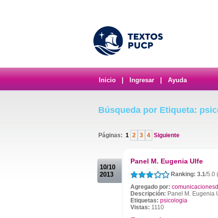
Inicio
|
Ingresar
|
Ayuda
Búsqueda por Etiqueta: psic
Páginas:
1
2
3
4
Siguiente
.
Panel M. Eugenia Ulfe
10/10
2013
Ranking: 3.1
/5.0 
Agregado por:
comunicacionesd
Descripción:
Panel M. Eugenia 
Etiquetas:
psicologia
Vistas:
1110