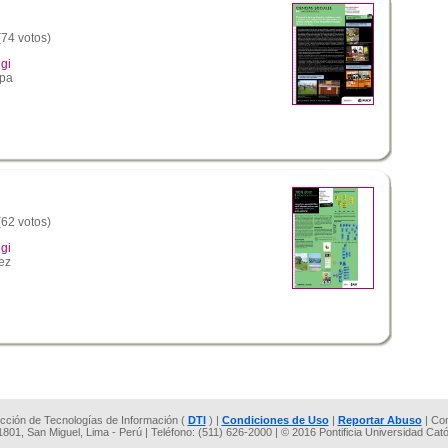
(74 votos)
gi
epa
(62 votos)
gi
ez
rección de Tecnologías de Información (
DTI
) |
Condiciones de Uso
|
Reportar Abuso
| Co
 1801, San Miguel, Lima - Perú | Teléfono: (511) 626-2000 | © 2016 Pontificia Universidad Cat