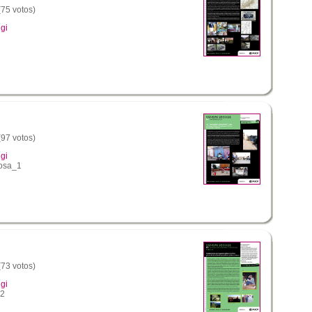
(75 votos)
gi
(97 votos)
gi
osa_1
(73 votos)
gi
_2