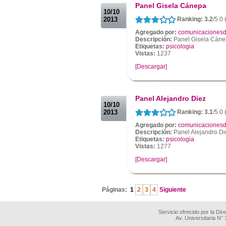
Panel Gisela Cánepa
10/10
2013
Ranking: 3.2
/5.0 
Agregado por:
comunicacionesd
Descripción:
Panel Gisela Cán
Etiquetas:
psicologia
Vistas:
1237
[Descargar]
.
.
Panel Alejandro Diez
10/10
2013
Ranking: 3.1
/5.0 
Agregado por:
comunicacionesd
Descripción:
Panel Alejandro Di
Etiquetas:
psicologia
Vistas:
1277
[Descargar]
.
Páginas:
1
2
3
4
Siguiente
Servicio ofrecido por la Di
Av. Universitaria N°