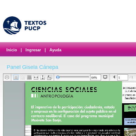
Inicio
|
Ingresar
|
Ayuda
Panel Gisela Cánepa
/ 1