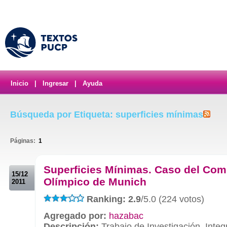
Inicio
|
Ingresar
|
Ayuda
Búsqueda por Etiqueta: superficies mínimas
Páginas:
1
.
Superficies Mínimas. Caso del Com
15/12
Olímpico de Munich
2011
Ranking: 2.9
/5.0 (224 votos)
Agregado por:
hazabac
Descripción:
Trabajo de Investigación. Integ