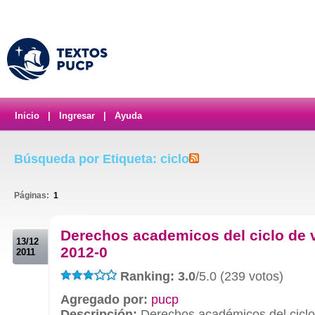
Inicio
|
Ingresar
|
Ayuda
Búsqueda por Etiqueta: ciclo
Páginas:
1
.
Derechos academicos del ciclo de 
13/12
2012-0
2011
Ranking: 3.0
/5.0 (239 votos)
Agregado por:
pucp
Descripción:
Derechos académicos del ciclo