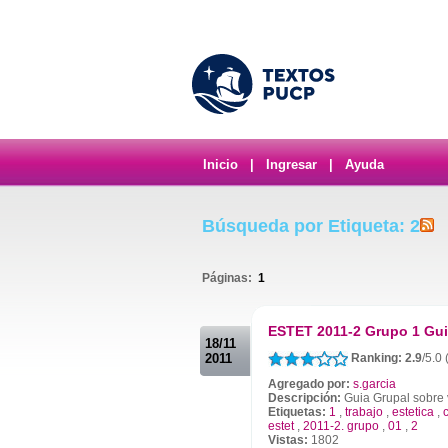
Inicio
|
Ingresar
|
Ayuda
Búsqueda por Etiqueta: 2
Páginas:
1
.
ESTET 2011-2 Grupo 1 Gui
18/11
2011
Ranking: 2.9
/5.0
Agregado por:
s.garcia
Descripción:
Guia Grupal sobre v
Etiquetas:
1
,
trabajo
,
estetica
,
estet
,
2011-2. grupo
,
01
,
2
Vistas:
1802