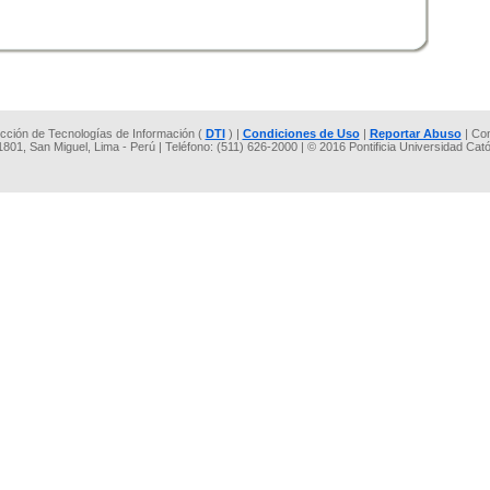
rección de Tecnologías de Información (
DTI
) |
Condiciones de Uso
|
Reportar Abuso
| Co
 1801, San Miguel, Lima - Perú | Teléfono: (511) 626-2000 | © 2016 Pontificia Universidad Cat