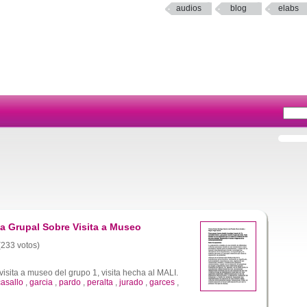
audios
blog
elabs
a Grupal Sobre Visita a Museo
 (233 votos)
isita a museo del grupo 1, visita hecha al MALI.
casallo
,
garcia
,
pardo
,
peralta
,
jurado
,
garces
,