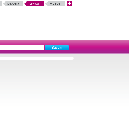
paideia
textos
videos