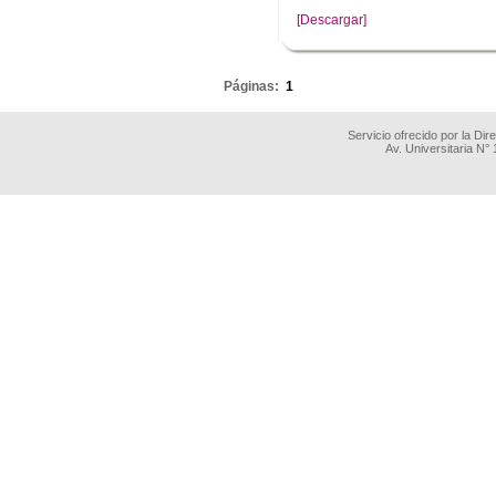
[Descargar]
.
Páginas:
1
Servicio ofrecido por la Di
Av. Universitaria N°