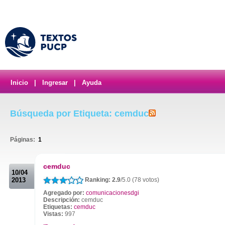
Inicio
|
Ingresar
|
Ayuda
Búsqueda por Etiqueta: cemduc
Páginas:
1
.
cemduc
10/04
2013
Ranking: 2.9
/5.0 (78 votos)
Agregado por:
comunicacionesdgi
Descripción:
cemduc
Etiquetas:
cemduc
Vistas:
997