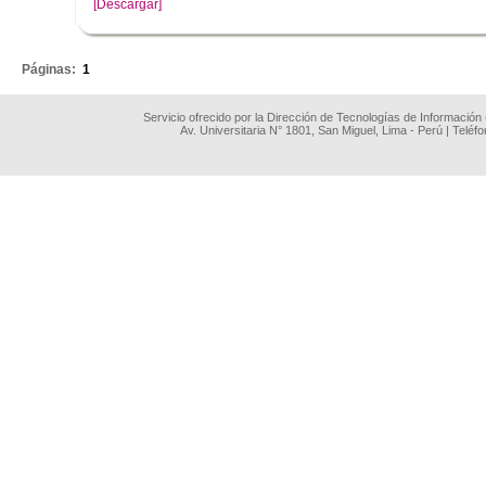
[Descargar]
.
Páginas:
1
Servicio ofrecido por la Dirección de Tecnologías de Información
Av. Universitaria N° 1801, San Miguel, Lima - Perú | Teléf