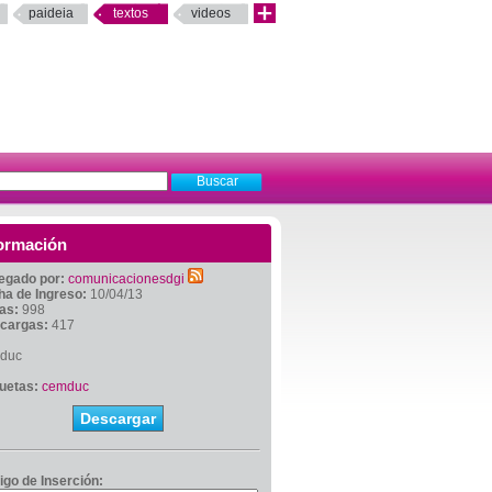
paideia
textos
videos
ormación
egado por:
comunicacionesdgi
ha de Ingreso:
10/04/13
tas:
998
cargas:
417
duc
quetas:
cemduc
Descargar
igo de Inserción: