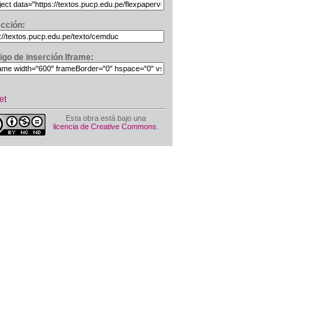
ección:
igo de inserción Iframe:
et
Esta obra está bajo una
licencia de Creative Commons
.