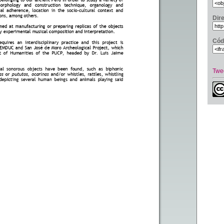
Dir
Cód
Twe