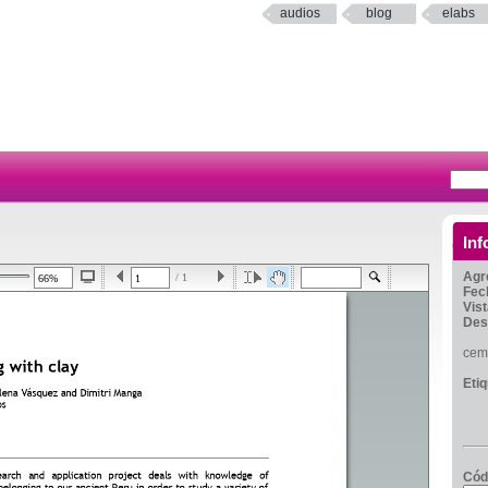
audios
blog
elabs
Inf
Agr
/ 1
Fec
Vis
Des
cem
Eti
Cód