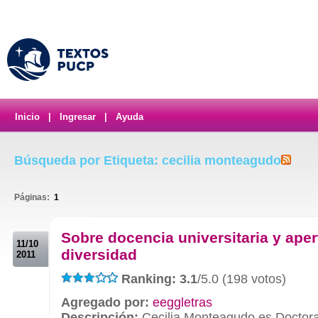
Inicio
|
Ingresar
|
Ayuda
Búsqueda por Etiqueta: cecilia monteagudo
Páginas:
1
.
Sobre docencia universitaria y aper
11/10
diversidad
2011
Ranking: 3.1
/5.0 (198 votos)
Agregado por:
eeggletras
Descripción:
Cecilia Monteagudo es Doctora 