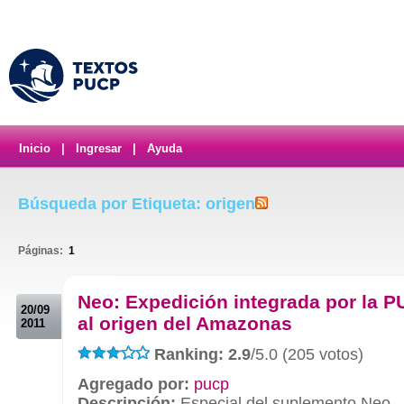
Inicio
|
Ingresar
|
Ayuda
Búsqueda por Etiqueta: origen
Páginas:
1
.
Neo: Expedición integrada por la P
20/09
al origen del Amazonas
2011
Ranking: 2.9
/5.0 (205 votos)
Agregado por:
pucp
Descripción:
Especial del suplemento Neo