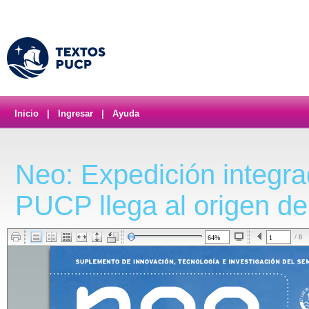
Inicio
|
Ingresar
|
Ayuda
Neo: Expedición integra
PUCP llega al origen d
/ 8