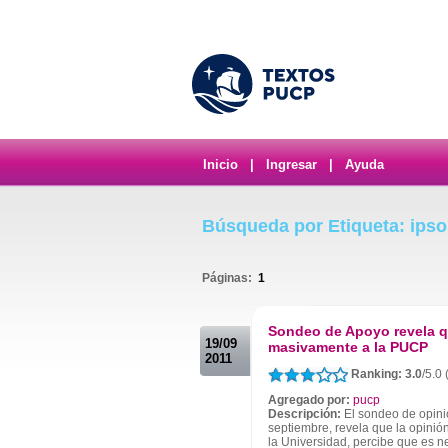
Inicio
|
Ingresar
|
Ayuda
Búsqueda por Etiqueta: ips
Páginas:
1
.
Sondeo de Apoyo revela qu
19/09
masivamente a la PUCP
2011
Ranking: 3.0
/5.0
Agregado por:
pucp
Descripción:
El sondeo de opini
septiembre, revela que la opinió
la Universidad, percibe que es ne