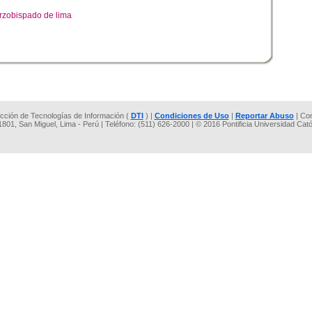
rzobispado de lima
rección de Tecnologías de Información (
DTI
) |
Condiciones de Uso
|
Reportar Abuso
| Co
 1801, San Miguel, Lima - Perú | Teléfono: (511) 626-2000 | © 2016 Pontificia Universidad Cat