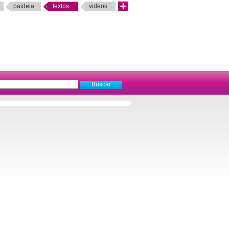
paideia
textos
videos