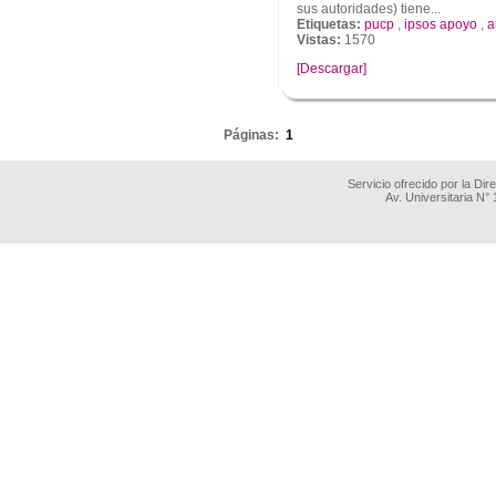
sus autoridades) tiene...
Etiquetas:
pucp
,
ipsos apoyo
,
a
Vistas:
1570
[Descargar]
.
Páginas:
1
Servicio ofrecido por la Di
Av. Universitaria N°