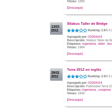
Vistas:
1895
[Descargar]
.
.
Silabus Taller de Bridge
13/03
2012
Ranking: 2.9
/5.0
Agregado por:
02004424
Descripción:
Silabus Taller de B
Etiquetas:
ingenieria
,
taller
,
fac
Vistas:
1984
[Descargar]
.
.
Terra 2012 en inglés
28/02
2012
Ranking: 2.9
/5.0
Agregado por:
02004424
Descripción:
Publicidad Terra 2
Etiquetas:
ingenieria
,
congreso
Vistas:
1840
[Descargar]
.