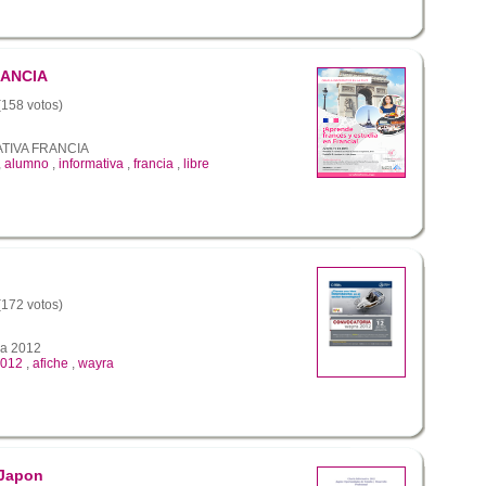
RANCIA
 (158 votos)
TIVA FRANCIA
,
alumno
,
informativa
,
francia
,
libre
 (172 votos)
ra 2012
012
,
afiche
,
wayra
 Japon