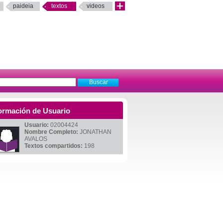
paideia
textos
videos
ormación de Usuario
Usuario:
02004424
Nombre Completo:
JONATHAN
AVALOS
Textos compartidos:
198