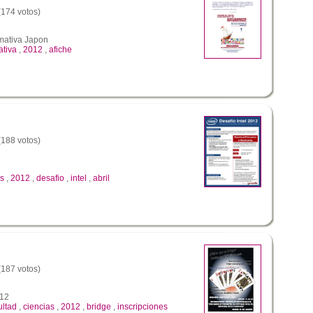
 (174 votos)
rmativa Japon
ativa
,
2012
,
afiche
 (188 votos)
s
,
2012
,
desafio
,
intel
,
abril
 (187 votos)
012
ultad
,
ciencias
,
2012
,
bridge
,
inscripciones