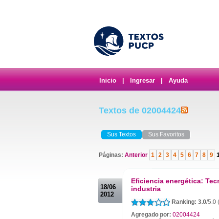
Inicio
|
Ingresar
|
Ayuda
Textos de 02004424
Sus Textos
Sus Favoritos
Páginas:
Anterior
1
2
3
4
5
6
7
8
9
.
Eficiencia energética: Tec
18/06
industria
2012
Ranking: 3.0
/5.0
Agregado por:
02004424