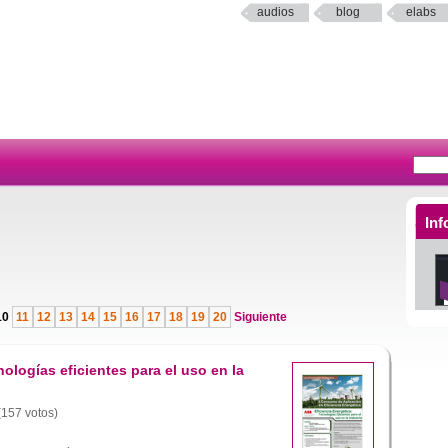
audios
blog
elabs
Inf
10
11
12
13
14
15
16
17
18
19
20
Siguiente
nologías eficientes para el uso en la
 (157 votos)