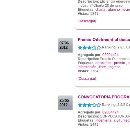
Descripción:
Eficiencia energéti
industria" Charla 20 de junio
Etiquetas:
charla
,
alumno
,
tecn
Vistas:
1841
[Descargar]
.
.
Premio Odebrecht al desar
07/06
2012
Ranking: 2.8
/5.0
Agregado por:
02004424
Descripción:
Premio Odebrecht a
Etiquetas:
desarrollo
,
premio
,
o
información
,
libre
,
ingreso
Vistas:
1764
[Descargar]
.
.
CONVOCATORIA PROGRA
25/05
2012
Ranking: 2.9
/5.0
Agregado por:
02004424
Descripción:
CONVOCATORIA 
Etiquetas:
ingenieria
,
civil
,
mec
Vistas:
2441