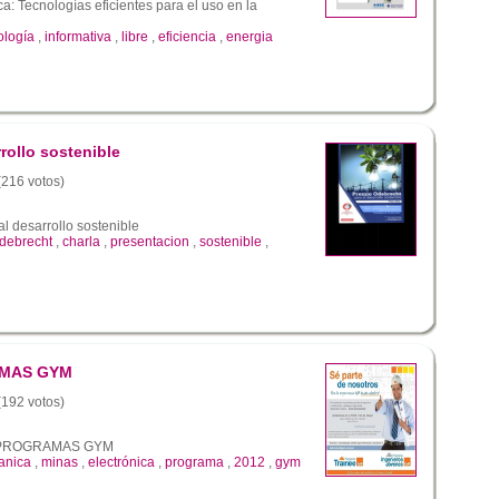
ca: Tecnologías eficientes para el uso en la
ología
,
informativa
,
libre
,
eficiencia
,
energia
rollo sostenible
 (216 votos)
l desarrollo sostenible
debrecht
,
charla
,
presentacion
,
sostenible
,
MAS GYM
 (192 votos)
PROGRAMAS GYM
anica
,
minas
,
electrónica
,
programa
,
2012
,
gym