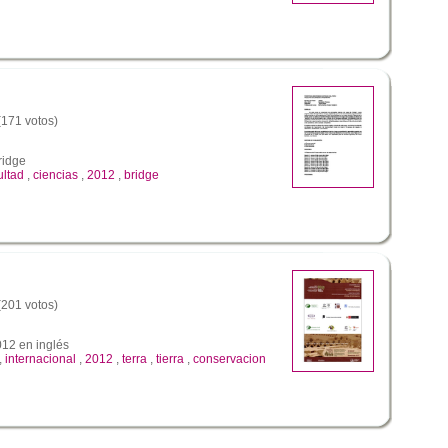
 (171 votos)
ridge
ultad
,
ciencias
,
2012
,
bridge
 (201 votos)
012 en inglés
,
internacional
,
2012
,
terra
,
tierra
,
conservacion