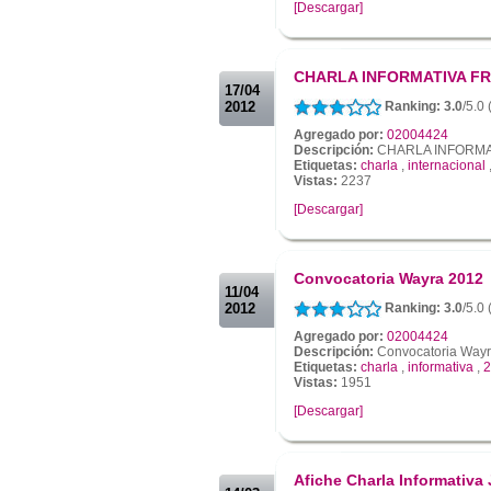
[Descargar]
.
.
CHARLA INFORMATIVA F
17/04
2012
Ranking: 3.0
/5.0
Agregado por:
02004424
Descripción:
CHARLA INFORMA
Etiquetas:
charla
,
internacional
Vistas:
2237
[Descargar]
.
.
Convocatoria Wayra 2012
11/04
2012
Ranking: 3.0
/5.0
Agregado por:
02004424
Descripción:
Convocatoria Way
Etiquetas:
charla
,
informativa
,
2
Vistas:
1951
[Descargar]
.
.
Afiche Charla Informativa