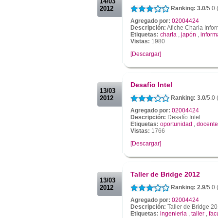
14/03
2012
Ranking: 3.0
/5.0
Agregado por:
02004424
Descripción:
Afiche Charla Info
Etiquetas:
charla
,
japón
,
inform
Vistas:
1980
[Descargar]
.
.
Desafío Intel
13/03
2012
Ranking: 3.0
/5.0
Agregado por:
02004424
Descripción:
Desafío Intel
Etiquetas:
oportunidad
,
docente
Vistas:
1766
[Descargar]
.
.
Taller de Bridge 2012
13/03
2012
Ranking: 2.9
/5.0
Agregado por:
02004424
Descripción:
Taller de Bridge 2
Etiquetas:
ingenieria
,
taller
,
fac